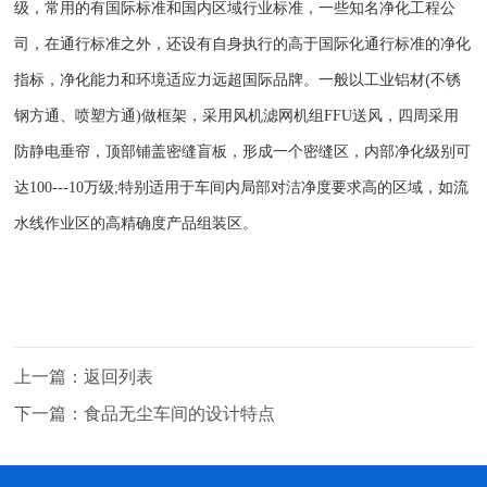
级
，常用的有
国际标准
和国内
区域行业标准，一些知名净化工程公
司，在通行标准之外，还设有自身执行的高于国际化通行标准的净化
(
指标，净化能力和环境适应力远超国际品牌。一般以工业铝材
不锈
钢方通、喷塑方通
)
做框架，采用风机滤网机组
FFU
送风，四周采用
防静电垂帘，顶部铺盖密缝盲板，形成一个密缝区，内部净化级别可
达
100---10
万级
;
特别适用于车间内局部对洁净度要求高的区域，如流
水线作业区的高精确度产品组装区。
上一篇：
返回列表
下一篇：
食品无尘车间的设计特点