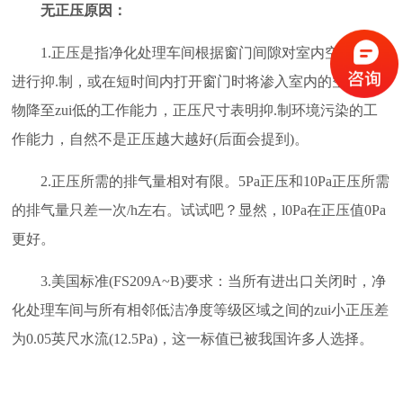
无正压原因：
1.正压是指净化处理车间根据窗门间隙对室内空气质量
进行抑.制，或在短时间内打开窗门时将渗入室内的空气污染
物降至zui低的工作能力，正压尺寸表明抑.制环境污染的工
作能力，自然不是正压越大越好(后面会提到)。
2.正压所需的排气量相对有限。5Pa正压和10Pa正压所需
的排气量只差一次/h左右。试试吧？显然，l0Pa在正压值0Pa
更好。
3.美国标准(FS209A~B)要求：当所有进出口关闭时，净
化处理车间与所有相邻低洁净度等级区域之间的zui小正压差
为0.05英尺水流(12.5Pa)，这一标值已被我国许多人选择。