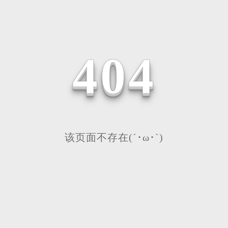
4
0
4
该页面不存在(´･ω･`)