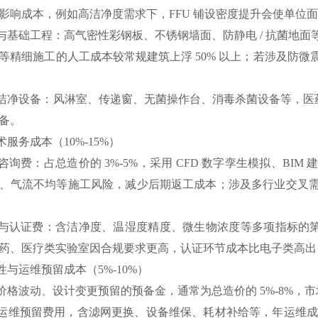
影响成本，例如高洁净度需求下，FFU 铺设密度提升会使单位
础工程：高气密性彩钢板、不锈钢墙面、防静电 / 抗菌地面
等精细施工的人工成本较常规建筑上浮 50% 以上；若涉及防
设备：风淋室、传递窗、无菌操作台、消毒杀菌设备等，医药行
备。
服务成本（10%-15%）
费：占总造价的 3%-5%，采用 CFD 数字孪生模拟、BI
、气流不均等施工风险，减少后期返工成本；涉及多行业交叉
证费：含洁净度、温湿度精度、微生物浓度等多项指标的第三方检测，以及
药、医疗类实验室因合规要求更高，认证环节成本比电子类高出 20
性与运维预留成本（5%-10%）
波动、设计变更预留的预备金，通常为总造价的 5%-8%，
预留费用，含滤网更换、设备维保、耗材补给等，年运维成本约