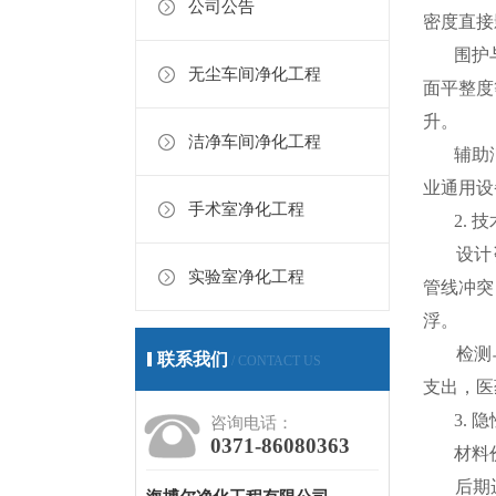
公司公告
密度直接
围护与基
无尘车间净化工程
面平整度
升。
洁净车间净化工程
辅助洁净
业通用设
手术室净化工程
2. 技术
设计咨询
实验室净化工程
管线冲突
浮。
检测与认
联系我们
/ CONTACT US
支出，医
3. 隐
咨询电话：
0371-86080363
材料价格
后期运维