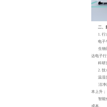
二、
1.
电子
生物
达电子行业
科研
2.
温湿
洁净
本上升；
智能
成本。