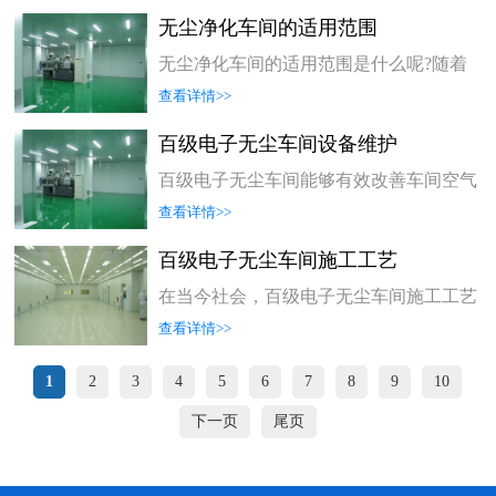
可应用于大件货物的吹淋。
下，净化工程会涉及到两个或者三个不同
无尘净化车间的适用范围
领域：1. 主要用于改善空气质量。2. 其次
还可以为人体提供有益健康的环境。这里
无尘净化车间的适用范围是什么呢?随着
我们所说的“净化”不是狭义上的意义，而
社会发展和环保意识的提高，人们对环境
查看详情>>
是指能够降低污染物浓度，减少空气中有
问题越来越关注。为了解决这一矛盾，许
害物质含量。根据净化原理，净化工程可
多企业开始建设无尘净化车间。这种车间
百级电子无尘车间设备维护
分为以下几个等级：A级: 采用环保材料
能够有效地减少粉尘污染,并将有毒物质
建造，如无氟玻璃材质、耐高温织物、高
和气体排放到空气中。此外,它还能帮助
百级电子无尘车间能够有效改善车间空气
效滤材等;B级: 采用传统建筑材料，如钢
工人保持健康,改善工作环境。
中污染物水平，从而降低工人的健康风
铁、铝、塑料等制成，具有一定防护性
查看详情>>
险。这种技术已经被广泛应用于电子生产
能;C级: 采用非环保材料制作
制造车间和其他商业领域。
百级电子无尘车间施工工艺
在当今社会，百级电子无尘车间施工工艺
已经成为了一种常见的建筑形式。这种厂
查看详情>>
房具有防尘、降噪、减噪等特点，是现代
工业生产中不可或缺的一部分。
1
2
3
4
5
6
7
8
9
10
下一页
尾页