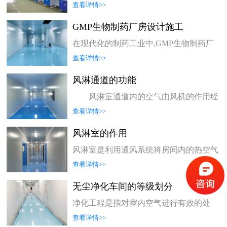
的。只有保持干净整洁的环境，才能保证
查看详情>>
生产的顺利进行和产品的质量。因此，在
整个过程中都要做好清洁工作。
GMP生物制药厂房设计施工
在现代化的制药工业中,GMP生物制药厂
房设计施工是必不可少的。这些设施能够
查看详情>>
确保生产质量和安全性,同时也为消费者
提供了更多选择。厂房设计是指在建造企
风淋通道的功能
业或生产设施的过程中，为了满足生产工
艺要求而对整个建筑物进行设计、布局和
风淋室通道内的空气由风机的作用经
建设。由于现代工业技术进步迅速，工厂
初效过滤器进入静压箱，经高效过滤器过
查看详情>>
设计已经成为一门重要学科。
滤后，洁净空气从风淋室通道的喷嘴高速
喷出，喷嘴角度可调节，可有效地吹除人
风淋室的作用
特或携带物品表面附着的尘埃，吹下的尘
埃再回收进入初效空气过滤器，如此循环
风淋室是利用通风系统将房间内的热空气
可以达到风淋的目的。
循环到室外，从而提高室内温度。它主要
查看详情>>
有两个作用:1. 帮助人们降温;2. 防止热空
风淋室通道是操作人员进入洁净室时
气进入房屋内部。
无尘净化车间的等级划分
使用的人身净化装置。它利用高速洁净气
流吹淋除掉进入室内人员身上的污物。其
净化工程是指对室内空气进行有效的处
喷嘴可调节，以便有效除去人身上的灰
理，使之达到洁净标准。它包括通风、温
尘，并阻止外界污染进入洁净区域。它也
查看详情>>
度调节和湿度控制等多个方面。一般情况