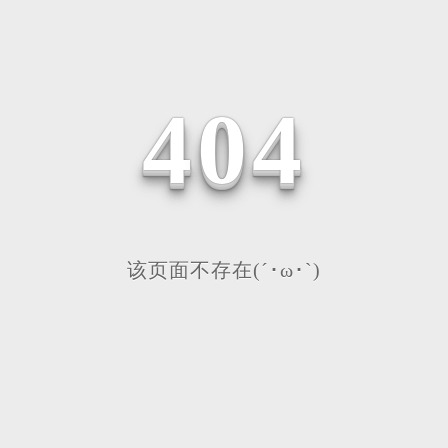
4
0
4
该页面不存在(´･ω･`)