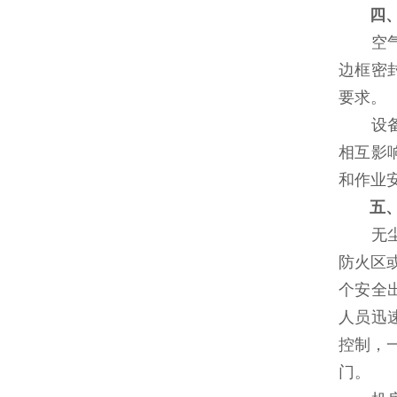
四
空气净
边框密
要求。
设备布
相互影
和作业
五
无尘车
防火区
个安全
人员迅
控制，
门。