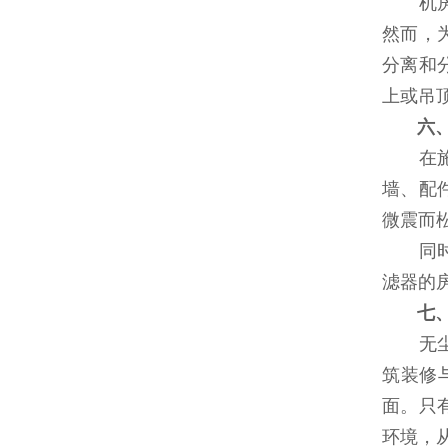
机房的
然而，
分离和
上或吊
六
在施工
墙、配
微震而
同时，
滤器的
七
无尘车
筑装修
面。只
环境，