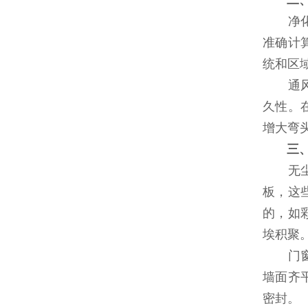
二
净化空
准确计
统和区
通风管
久性。
增大弯
三
无尘车
板，这
的，如
埃积聚
门窗的
墙面齐
密封。